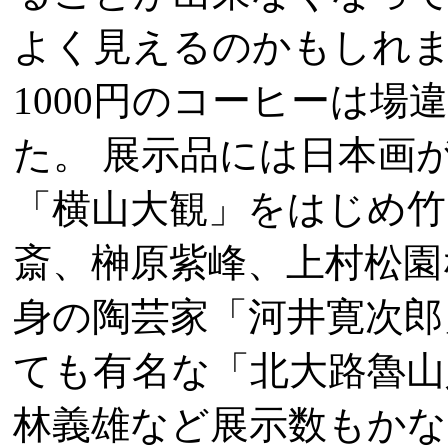
よく見えるのかもしれま
1000円のコーヒーは
た。 展示品には日本画
「横山大観」をはじめ竹
斎、榊原紫峰、上村松園
身の陶芸家「河井寛次郎
ても有名な「北大路魯山
林義雄など展示数もか