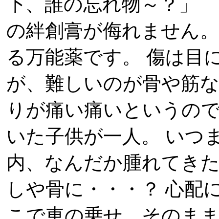
下、誰の忘れ物～？」 
の絆創膏が侮れません。
る万能薬です。 傷は目
が、難しいのが骨や筋な
りが痛い痛いというの
いた子供が一人。 いつ
内、なんだか腫れてきた
しや骨に・・・？ 心配
こで車の乗せ、そのまま