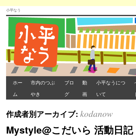
小平なう
ホー
市内のつぶ
ブロ
動
小平なうにつ
ム
やき
グ
画
いて
kodanow
作成者別アーカイブ:
Mystyle@こだいら 活動日記