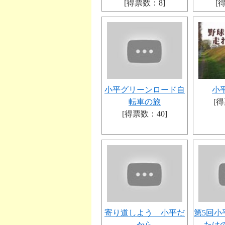
[得票数：8]
[
小平グリーンロード自
小
転車の旅
[得
[得票数：40]
寄り道しよう 小平だ
第5回
から
たけ