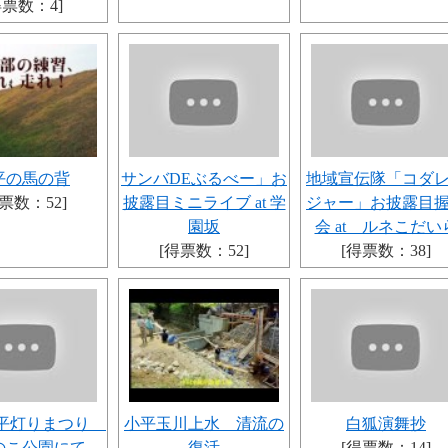
得票数：4]
平の馬の背
サンバDEぶるべー」お
地域宣伝隊「コダ
票数：52]
披露目ミニライブ at 学
ジャー」お披露目
園坂
会 at ルネこだい
[得票数：52]
[得票数：38]
小平灯りまつり
小平玉川上水 清流の
白狐演舞抄
のこ公園にて
復活
[得票数：14]