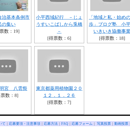
自治基本条例市
小平西域紀行 －じょ
「地域と私・始め
民の集い
うすいこばしから兎橋
歩」ブログ塾 小
票数：19]
－
いきいき協働事
[得票数：6]
[得票数：18]
明宮 八雲祭
東京都薬用植物園２０
得票数：8]
１２．１．２６
[得票数：7]
いて
｜
応募要項・注意事項
｜
応募方法
｜
FAQ
｜
応募フォーム
｜
写真投票
｜
動画投票