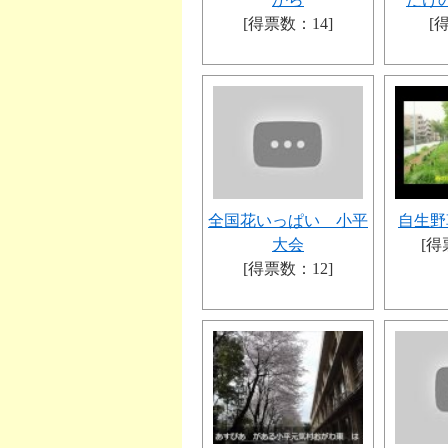
[得票数：14]
[
全国花いっぱい 小平
自生野
大会
[得
[得票数：12]