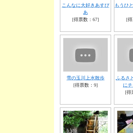
こんなに大好きあすぴ
もうひと
あ
[得票数：67]
[得
雪の玉川上水散歩
ふるさ
[得票数：9]
にチ
[得