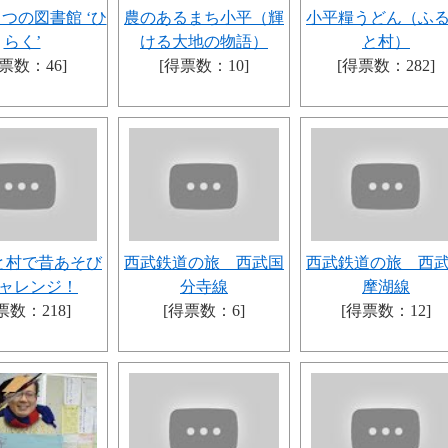
つの図書館 ‘ひ
農のあるまち小平（輝
小平糧うどん（ふ
らく’
ける大地の物語）
と村）
票数：46]
[得票数：10]
[得票数：282]
と村で昔あそび
西武鉄道の旅 西武国
西武鉄道の旅 西
ャレンジ！
分寺線
摩湖線
票数：218]
[得票数：6]
[得票数：12]