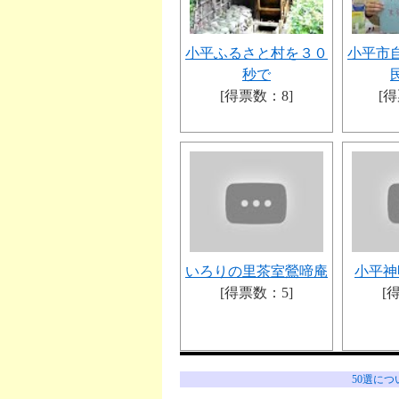
小平ふるさと村を３０
小平市
秒で
[得票数：8]
[得
いろりの里茶室鶯啼庵
小平神
[得票数：5]
[
50選につ