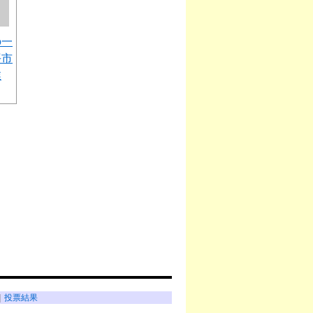
の一
平市
業
｜
投票結果