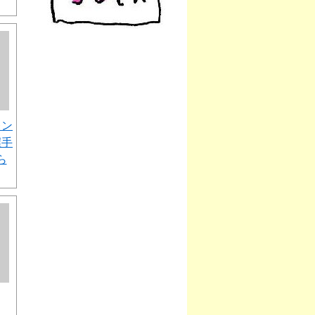
レン
握手
ら