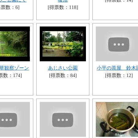
得票数：6]
[得票数：118]
草観察ゾーン
あじさい公園
小平の茶屋 鈴木
票数：174]
[得票数：84]
[得票数：12]