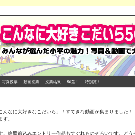
写真投票
動画投票
投票結果
50選！
特別賞！
こんなに大好きなこだいら」！すてきな動画が集まりました！
ます。
。
す。終盤追込みエントリー作品もすぐれものぞろいです。どう