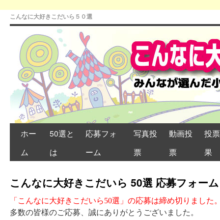
こんなに大好きこだいら５０選
ホー
50選と
応募フォ
写真投
動画投
投票
ム
は
ーム
票
票
果
こんなに大好きこだいら 50選 応募フォー
「こんなに大好きこだいら50選」の応募は締め切りました
多数の皆様のご応募、誠にありがとうございました。